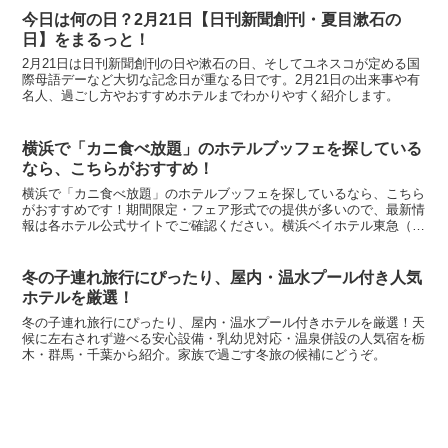
今日は何の日？2月21日【日刊新聞創刊・夏目漱石の
日】をまるっと！
2月21日は日刊新聞創刊の日や漱石の日、そしてユネスコが定める国
際母語デーなど大切な記念日が重なる日です。2月21日の出来事や有
名人、過ごし方やおすすめホテルまでわかりやすく紹介します。
横浜で「カニ食べ放題」のホテルブッフェを探している
なら、こちらがおすすめ！
横浜で「カニ食べ放題」のホテルブッフェを探しているなら、こちら
がおすすめです！期間限定・フェア形式での提供が多いので、最新情
報は各ホテル公式サイトでご確認ください。横浜ベイホテル東急（み
なとみらい） レストラン：オールデイダイニング カフェ...
冬の子連れ旅行にぴったり、屋内・温水プール付き人気
ホテルを厳選！
冬の子連れ旅行にぴったり、屋内・温水プール付きホテルを厳選！天
候に左右されず遊べる安心設備・乳幼児対応・温泉併設の人気宿を栃
木・群馬・千葉から紹介。家族で過ごす冬旅の候補にどうぞ。