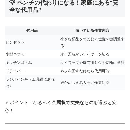
💡 ペンチの代わりになる！家庭にある“安
全な代用品”
代用品
向いている作業内容
小さな部品をつまむ／位置を微調整す
ピンセット
る
小型ハサミ
糸・柔らかいワイヤーを切る
キッチンばさみ
タイラップや園芸用針金の切断に便利
ドライバー
ネジを回すだけなら代用可能
ラジオペンチ（工具箱にあれ
細かいつまみ＆曲げ作業に◎
ば）
✅ ポイント：なるべく
金属製で丈夫なもの
を選ぶと安
心！