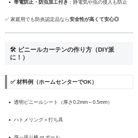
帯電防止・防虫加工付き
：静電気や虫の侵入も防止
✅ 家庭用でも防炎認定品なら
安全性が高くて安心◎
🛠 ビニールカーテンの作り方（DIY派
に！）
✅ 材料例（ホームセンターでOK）
透明ビニールシート（厚さ0.2mm～0.5mm）
ハトメリング＋打ち具
突っ張り棒 or ポール