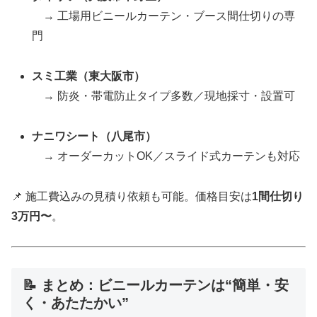
→ 工場用ビニールカーテン・ブース間仕切りの専
門
スミ工業（東大阪市）
→ 防炎・帯電防止タイプ多数／現地採寸・設置可
ナニワシート（八尾市）
→ オーダーカットOK／スライド式カーテンも対応
📌 施工費込みの見積り依頼も可能。価格目安は
1間仕切り
3万円〜
。
📝 まとめ：ビニールカーテンは“簡単・安
く・あたたかい”