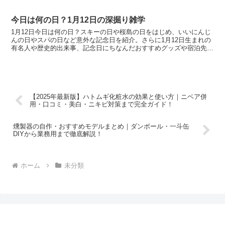
も気になるところですよね！そこで、28歳になっ...
今日は何の日？1月12日の深掘り雑学
1月12日今日は何の日？スキーの日や桜島の日をはじめ、いいにんじ
んの日やスパの日など意外な記念日を紹介。さらに1月12日生まれの
有名人や歴史的出来事、記念日にちなんだおすすめグッズや宿泊先も
まとめました。雑学と暮らしに役立つ情報が満載です。
【2025年最新版】ハトムギ化粧水の効果と使い方｜ニベア併
用・口コミ・美白・ニキビ対策まで完全ガイド！
燻製器の自作・おすすめモデルまとめ｜ダンボール・一斗缶
DIYから業務用まで徹底解説！
ホーム
未分類