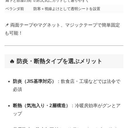
廊下と部屋の間
のれん式にカットして通りやすく
ベランダ前
防寒＋視線よけとして透明シートを設置
📌 両面テープやマグネット、マジックテープで簡単固定
も可能！
🔥 防炎・断熱タイプを選ぶメリット
防炎（JIS基準対応）
：飲食店・工場などでは法令で
必須
断熱（気泡入り・2層構造）
：冷暖房効率がグンとア
ップ