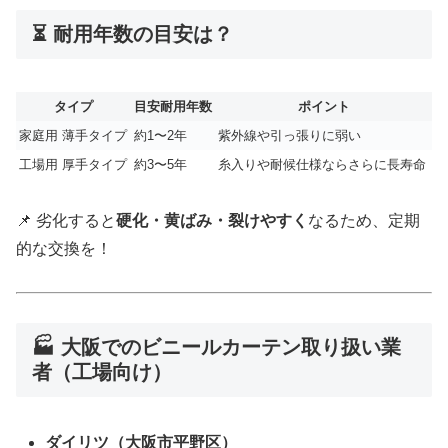
⏳ 耐用年数の目安は？
タイプ
目安耐用年数
ポイント
家庭用 薄手タイプ
約1〜2年
紫外線や引っ張りに弱い
工場用 厚手タイプ
約3〜5年
糸入りや耐候仕様ならさらに長寿命
📌 劣化すると
硬化・黄ばみ・裂けやすく
なるため、定期
的な交換を！
🏭 大阪でのビニールカーテン取り扱い業
者（工場向け）
ダイリツ（大阪市平野区）