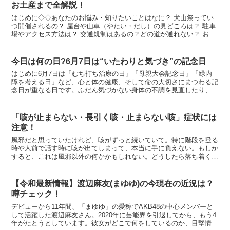
お土産まで全解説！
はじめに◇◇あなたのお悩み・知りたいことはなに？ 犬山祭ってい
つ開催されるの？ 屋台や山車（やたい・だし）の見どころは？ 駐車
場やアクセス方法は？ 交通規制はあるの？どの道が通れない？ お土
産・屋台グルメのおすすめは？ どんな風に楽しめるの...
今日は何の日?6月7日は“いたわりと気づき”の記念日
はじめに6月7日は「むち打ち治療の日」「母親大会記念日」「緑内
障を考える日」など、心と体の健康、そして命の大切さにまつわる記
念日が重なる日です。ふだん気づかない身体の不調を見直したり、大
切な人に感謝の気持ちを伝えたり、健康について考えるきっ...
「咳が止まらない・長引く咳・止まらない咳」症状には
注意！
風邪だと思っていたけれど、咳がずっと続いていて。特に階段を登る
時や人前で話す時に咳が出てしまって、本当に手に負えない。もしか
すると、これは風邪以外の何かかもしれない。どうしたら落ち着くの
だろう？咳が2週間以上持続する場合、風邪の可能性は低い...
【令和最新情報】渡辺麻友(まゆゆ)の今現在の近況は？
噂チェック！
デビューから11年間、「まゆゆ」の愛称でAKB48の中心メンバーと
して活躍した渡辺麻友さん。2020年に芸能界を引退してから、もう4
年がたとうとしています。彼女がどこで何をしているのか、目撃情報