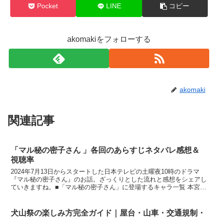
Pocket
LINE
コピー
akomakiをフォローする
akomaki
関連記事
「マル秘の密子さん 」各回のあらすじネタバレ感想＆
視聴率
2024年7月13日からスタートした日本テレビの土曜夜10時のドラマ
『マル秘の密子さん』のお話。ざっくりとした流れと感想をシェアし
ていきますね。■「マル秘の密子さん」に登場するキャラ一覧 本宮密
子（27歳・福原遥さん演じる）: クールで何で...
犬山祭の楽しみ方完全ガイド｜屋台・山車・交通規制・