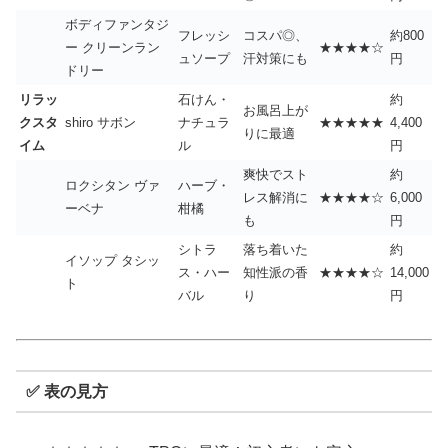
ボディファンタジ
フレッシ
コスパ◎、
約800
ー クリーンラン
★★★★☆
ュソープ
汗対策にも
円
ドリー
リラッ
石けん・
約
お風呂上が
クスタ
shiro サボン
ナチュラ
★★★★★
4,400
りに最適
イム
ル
円
爽快でスト
約
ロクシタン ヴァ
ハーブ・
レス解消に
★★★★☆
6,000
ーベナ
柑橘
も
円
シトラ
落ち着いた
約
イソップ タシッ
ス・ハー
知性派の香
★★★★☆
14,000
ト
バル
り
円
✅ 表の見方