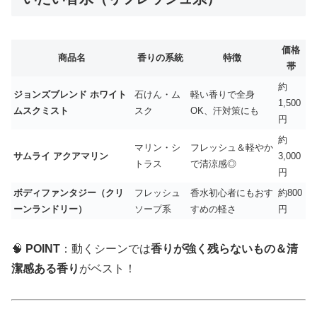
価格
商品名
香りの系統
特徴
帯
約
ジョンズブレンド ホワイト
石けん・ム
軽い香りで全身
1,500
ムスクミスト
スク
OK、汗対策にも
円
約
マリン・シ
フレッシュ＆軽やか
サムライ アクアマリン
3,000
トラス
で清涼感◎
円
ボディファンタジー（クリ
フレッシュ
香水初心者にもおす
約800
ーンランドリー）
ソープ系
すめの軽さ
円
🧠
POINT
：動くシーンでは
香りが強く残らないもの＆清
潔感ある香り
がベスト！