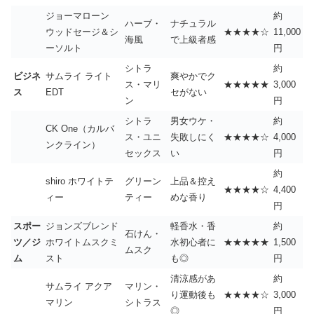
ジョーマローン
約
ハーブ・
ナチュラル
ウッドセージ＆シ
★★★★☆
11,000
海風
で上級者感
ーソルト
円
シトラ
約
ビジネ
サムライ ライト
爽やかでク
ス・マリ
★★★★★
3,000
ス
EDT
セがない
ン
円
シトラ
男女ウケ・
約
CK One（カルバ
ス・ユニ
失敗しにく
★★★★☆
4,000
ンクライン）
セックス
い
円
約
shiro ホワイトテ
グリーン
上品＆控え
★★★★☆
4,400
ィー
ティー
めな香り
円
スポー
ジョンズブレンド
軽香水・香
約
石けん・
ツ／ジ
ホワイトムスクミ
水初心者に
★★★★★
1,500
ムスク
ム
スト
も◎
円
清涼感があ
約
サムライ アクア
マリン・
り運動後も
★★★★☆
3,000
マリン
シトラス
◎
円