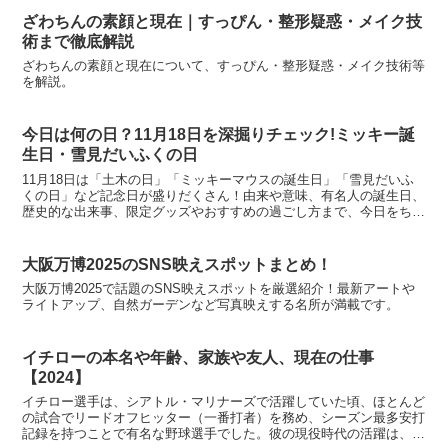
ざわちんの素顔と現在｜すっぴん・整形疑惑・メイク技
術まで徹底解説
ざわちんの素顔と現在について、すっぴん・整形疑惑・メイク技術等
を解説。
今日は何の日？11月18日を深掘りチェック!ミッキー誕
生日・雪見だいふくの日
11月18日は「土木の日」「ミッキーマウスの誕生日」「雪見だいふ
くの日」など記念日が盛りだくさん！由来や意味、有名人の誕生日、
歴史的な出来事、限定グッズやおすすめの過ごし方まで、今日をちょ
っと楽しくするヒントをたっぷりご紹介します。
大阪万博2025のSNS映えスポットまとめ！
大阪万博2025で話題のSNS映えスポットを厳選紹介！最新アートや
ライトアップ、自然ガーデンなど写真映えする名所が満載です。
イチローの本名や年齢、家族や友人、現在の仕事
【2024】
イチロー選手は、シアトル・マリナーズで活躍していた頃、ほとんど
の試合でリードオフヒッター（一番打者）を務め、シーズン最多安打
記録を持つことで有名な野球選手でした。彼の現役時代の活躍は、野