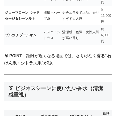
円
約
ジョーマローン ウッド
海風＋ハー
ナチュラルで上品、香り
11,000
セージ＆シーソルト
ブ系
すぎず大人感
円
約
ムスク・シ
清潔感＋色気、女性人気
ブルガリ プールオム
6,000
トラス
が高い香り
円
🧠
POINT
：距離が近くなる場面では、
さりげなく香る“石
けん系・シトラス系”が◎
。
👔 ビジネスシーンに使いたい香水（清潔
感重視）
価格