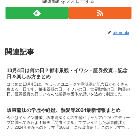
akomakiをフォローする
akomaki
関連記事
10月4日は何の日？都市景観・イワシ・証券投資…記念
日＆楽しみ方まとめ
はじめに10月4日は、ちょっとユニークで意味深い記念日がたくさん
集まる一日です。都市景観の日、イワシの日、世界動物の日、陶器の
日、証券投資の日…いろんな業界や団体が思いを込めて制定した、日
常に彩りを添える“記念日ラッシュ”。この記事では、1...
坂東龍汰の学歴や経歴、熱愛等2024最新情報まとめ
今回はイケメン俳優、坂東龍汰くんの学歴やキャリアについてディー
プに調べてみたよ！映画「弱虫ペダル」でブレイクした坂東龍汰く
ん、2024年春からのドラマ「366日」にも出演完了。このドラマでは
広瀬アリスと眞栄田郷敦の恋物語で、坂東くんは眞栄田...