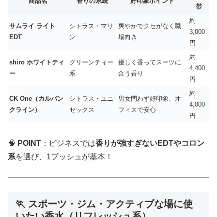
商品名
香りの系統
好印象ポイント
帯
約
サムライ ライト
シトラス・マリ
爽やかでクセがなく職
3,000
EDT
ン
場向き
円
約
shiro ホワイトティ
グリーンティー
優しく香ってスーツに
4,400
ー
系
合う香り
円
約
CK One（カルバン
シトラス・ユニ
男女問わず好印象、オ
4,000
クライン）
セックス
フィスで安心
円
🧠
POINT
：ビジネスでは
香りが強すぎないEDTやコロン
系
を選び、1プッシュが基本！
🏃 スポーツ・ジム・アクティブな場に使
いたい香水（リフレッシュ系）