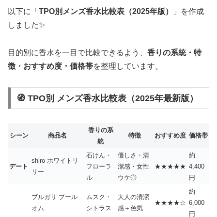
以下に「
TPO別メンズ香水比較表（2025年版）
」を作成
しました✨
目的別に香水を一目で比較できるよう、
香りの系統・特
徴・おすすめ度・価格帯
を整理しています。
🧭 TPO別 メンズ香水比較表（2025年最新版）
香りの系
シーン
商品名
特徴
おすすめ度
価格帯
統
石けん・
優しさ・清
約
shiro ホワイトリ
デート
フローラ
潔感・女性
★★★★★
4,400
リー
ル
ウケ◎
円
約
ブルガリ プール
ムスク・
大人の清潔
★★★★☆
6,000
オム
シトラス
感＋色気
円