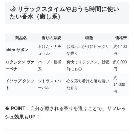
🌙 リラックスタイムやおうち時間に使い
たい香水（癒し系）
商品名
香りの系統
特徴
価格帯
石けん・ナチ
お風呂上がりにピッタリ
約4,400
shiro サボン
ュラル
な香り
円
ロクシタン ヴァ
ハーブ・柑橘
爽快でリラックス、就寝
約6,000
ーベナ
系
前にも◎
円
約
イソップ タシッ
シトラス＋ハ
心を落ち着ける落ち着い
14,000
ト
ーバル
た香り
円
🧠
POINT
：自分が癒される香りを選ぶことで、
リフレッ
シュ効果もUP！