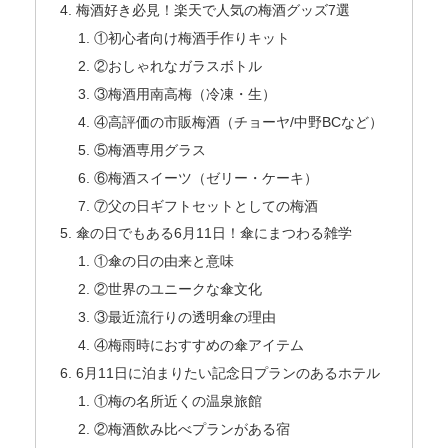
梅酒好き必見！楽天で人気の梅酒グッズ7選
①初心者向け梅酒手作りキット
②おしゃれなガラスボトル
③梅酒用南高梅（冷凍・生）
④高評価の市販梅酒（チョーヤ/中野BCなど）
⑤梅酒専用グラス
⑥梅酒スイーツ（ゼリー・ケーキ）
⑦父の日ギフトセットとしての梅酒
傘の日でもある6月11日！傘にまつわる雑学
①傘の日の由来と意味
②世界のユニークな傘文化
③最近流行りの透明傘の理由
④梅雨時におすすめの傘アイテム
6月11日に泊まりたい記念日プランのあるホテル
①梅の名所近くの温泉旅館
②梅酒飲み比べプランがある宿