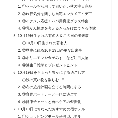
①セールを活用して狙いたい秋の注目商品
②旅行気分を楽しむ自宅エンタメアイデア
③イクメン応援！パパ用育児グッズ特集
④乳がん検診を考えるきっかけにできる体験
10月19日生まれの有名人＆この日の出来事
①10月19日生まれの著名人
②歴史に残る10月19日の主な出来事
③ホリエモンや金子みすゞなど注目人物
④誕生日雑学とプレゼントヒント
10月19日をちょっと豊かにする過ごし方
①秋の買い物を楽しむ1日
②次の旅行計画を立てる時間にする
③育児パートナーと一緒に過ごす
④健康チェックと自己ケアの習慣化
10月19日にちなんだおすすめの宿ホテル
①ショッピングモール併設型ホテル