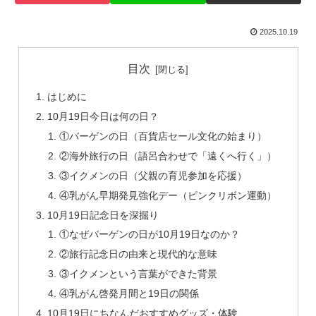
2025.10.19
目次
はじめに
10月19日今日は何の日？
①バーゲンの日（百貨店セール文化の始まり）
②海外旅行の日（語呂合わせで「遠くへ行く」）
③イクメンの日（父親の育児参加を応援）
④乳がん早期発見強化デー（ピンクリボン運動）
10月19日記念日を深掘り
①なぜバーゲンの日が10月19日なのか？
②旅行記念日の由来と現代的な意味
③イクメンという言葉ができた背景
④乳がん啓発月間と19日の関係
10月19日にちなんだおすすめグッズ・体験