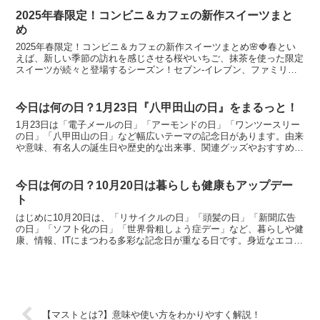
2025年春限定！コンビニ＆カフェの新作スイーツまと
め
2025年春限定！コンビニ＆カフェの新作スイーツまとめ🌸🍓春とい
えば、新しい季節の訪れを感じさせる桜やいちご、抹茶を使った限定
スイーツが続々と登場するシーズン！セブン-イレブン、ファミリー
マート、ローソンの大手コンビニ3社や、スターバックス...
今日は何の日？1月23日『八甲田山の日』をまるっと！
1月23日は「電子メールの日」「アーモンドの日」「ワンツースリー
の日」「八甲田山の日」など幅広いテーマの記念日があります。由来
や意味、有名人の誕生日や歴史的な出来事、関連グッズやおすすめホ
テルまで詳しく解説。今日は何の日？を知って1月23日をちょっと豊
かに過ごしましょう。
今日は何の日？10月20日は暮らしも健康もアップデー
ト
はじめに10月20日は、「リサイクルの日」「頭髪の日」「新聞広告
の日」「ソフト化の日」「世界骨粗しょう症デー」など、暮らしや健
康、情報、ITにまつわる多彩な記念日が重なる日です。身近なエコ活
動からヘアケア、健康チェックや新聞の魅力再発見まで...
【マストとは?】意味や使い方をわかりやすく解説！