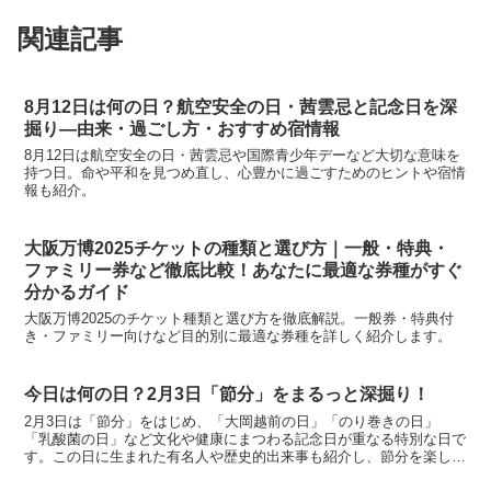
関連記事
8月12日は何の日？航空安全の日・茜雲忌と記念日を深
掘り―由来・過ごし方・おすすめ宿情報
8月12日は航空安全の日・茜雲忌や国際青少年デーなど大切な意味を
持つ日。命や平和を見つめ直し、心豊かに過ごすためのヒントや宿情
報も紹介。
大阪万博2025チケットの種類と選び方｜一般・特典・
ファミリー券など徹底比較！あなたに最適な券種がすぐ
分かるガイド
大阪万博2025のチケット種類と選び方を徹底解説。一般券・特典付
き・ファミリー向けなど目的別に最適な券種を詳しく紹介します。
今日は何の日？2月3日「節分」をまるっと深掘り！
2月3日は「節分」をはじめ、「大岡越前の日」「のり巻きの日」
「乳酸菌の日」など文化や健康にまつわる記念日が重なる特別な日で
す。この日に生まれた有名人や歴史的出来事も紹介し、節分を楽しむ
グッズや過ごし方、宿情報まで詳しくまとめました。