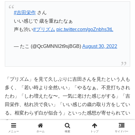
#吉田栄作
さん
いい感じで 歳を重ねたなぁ
声も渋い
#プリズム
pic.twitter.com/goZnbhs3tL
— たこ (@QcGMNNl2t9sjBGB)
August 30, 2022
「プリズム」を見て久しぶりに吉田さんを見たという人も
多く、「若い時より全然いい」「やるなぁ。不意打ちされ
たわ」「しわ増えたな〜。一気に老けた感じがする」「吉
田栄作、枯れ渋で良い」「いい感じの歳の取り方をしてい
る。相変わらず白が似合う」といった感想が寄せられてい
るよ。
メニュー
ホーム
検索
トップ
サイドバー