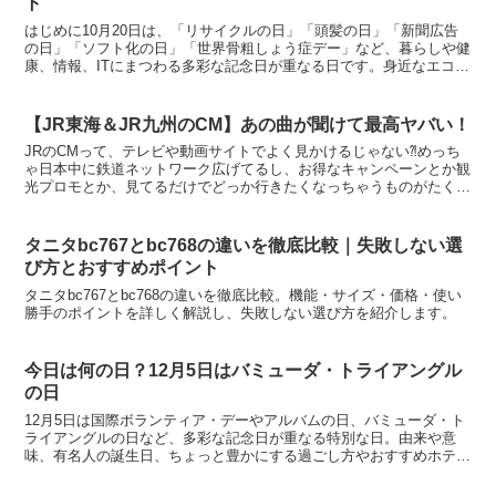
ト
はじめに10月20日は、「リサイクルの日」「頭髪の日」「新聞広告
の日」「ソフト化の日」「世界骨粗しょう症デー」など、暮らしや健
康、情報、ITにまつわる多彩な記念日が重なる日です。身近なエコ活
動からヘアケア、健康チェックや新聞の魅力再発見まで...
【JR東海＆JR九州のCM】あの曲が聞けて最高ヤバい！
JRのCMって、テレビや動画サイトでよく見かけるじゃない⁈めっち
ゃ日本中に鉄道ネットワーク広げてるし、お得なキャンペーンとか観
光プロモとか、見てるだけでどっか行きたくなっちゃうものがたくさ
んなんだよね。それに、JRのCMでは新幹線や人気の特...
タニタbc767とbc768の違いを徹底比較｜失敗しない選
び方とおすすめポイント
タニタbc767とbc768の違いを徹底比較。機能・サイズ・価格・使い
勝手のポイントを詳しく解説し、失敗しない選び方を紹介します。
今日は何の日？12月5日はバミューダ・トライアングル
の日
12月5日は国際ボランティア・デーやアルバムの日、バミューダ・ト
ライアングルの日など、多彩な記念日が重なる特別な日。由来や意
味、有名人の誕生日、ちょっと豊かにする過ごし方やおすすめホテ
ル・グッズまで詳しく解説。今日は何の日か知りたい方必見！