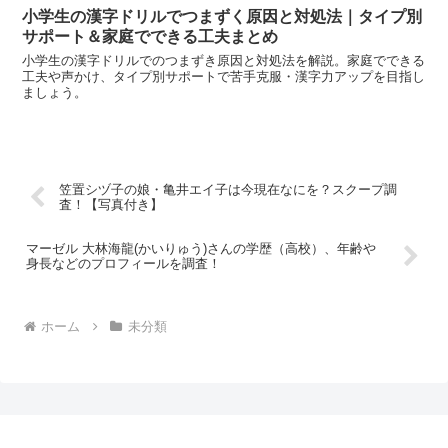
小学生の漢字ドリルでつまずく原因と対処法｜タイプ別
サポート＆家庭でできる工夫まとめ
小学生の漢字ドリルでのつまずき原因と対処法を解説。家庭でできる
工夫や声かけ、タイプ別サポートで苦手克服・漢字力アップを目指し
ましょう。
笠置シヅ子の娘・亀井エイ子は今現在なにを？スクープ調
査！【写真付き】
マーゼル 大林海龍(かいりゅう)さんの学歴（高校）、年齢や
身長などのプロフィールを調査！
ホーム
未分類