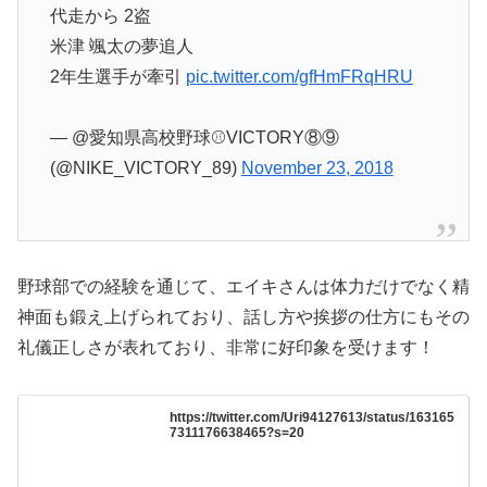
代走から 2盗
米津 颯太の夢追人
2年生選手が牽引
pic.twitter.com/gfHmFRqHRU
— @愛知県高校野球⚾VICTORY⑧⑨
(@NIKE_VICTORY_89)
November 23, 2018
野球部での経験を通じて、エイキさんは体力だけでなく精
神面も鍛え上げられており、話し方や挨拶の仕方にもその
礼儀正しさが表れており、非常に好印象を受けます！
https://twitter.com/Uri94127613/status/163165
7311176638465?s=20