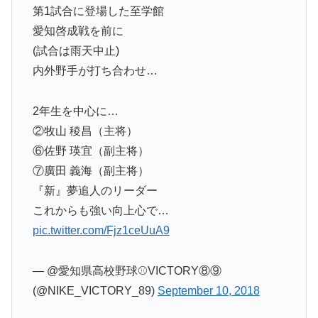
第1試合に登場した至学館
愛知啓成戦を前に
(試合は雨天中止)
内外野手が打ち合わせ…
2年生を中心に…
②牧山 稜昌（主将）
⑥佐野 瑛宜（副主将）
⑦廣田 義海（副主将）
『新』夢追人のリーダー
これからも強い向上心で…
pic.twitter.com/Fjz1ceUuA9
— @愛知県高校野球⚾VICTORY⑧⑨
(@NIKE_VICTORY_89)
September 10, 2018