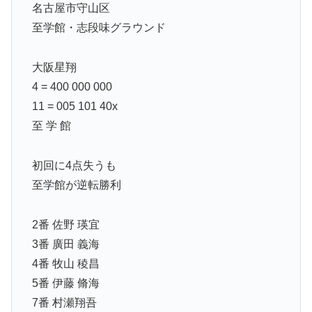
名古屋市守山区
至学館・志段味グラウンド
大阪星翔
4 = 400 000 000
11 = 005 101 40x
至 学 館
初回に4点失うも
至学館が逆転勝利
2番 佐野 瑛宜
3番 廣田 義海
4番 牧山 稜昌
5番 伊藤 脩海
7番 村瀬翔吾