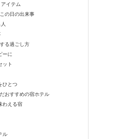
コアイテム
＆この日の出来事
名人
事
にする過ごし方
ピーに
セット
をひとつ
んだおすすめの宿ホテル
味わえる宿
テル