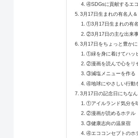
④SDGsに貢献するエ
3月17日生まれの有名人
①3月17日生まれの有
②3月17日の主な出来
3月17日をちょっと豊か
①緑を身に着けてハッ
②漫画を読んで心をリ
③減塩メニューを作る
④地球にやさしい行動
3月17日の記念日にちな
①アイルランド気分を
②漫画が読めるホテル
③健康志向の温泉宿
④エココンセプトのホ